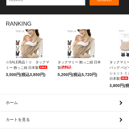
RANKING
☆SALE商品！☆ タックマ
タックマミー 抱っこ紐 日本
タックマミ
ミー 抱っこ紐 日本製
製
バッグ ベビ
シェット ミ
3,500円(税込3,850円)
5,200円(税込5,720円)
日本製
3,800円(
ホーム
カートを見る