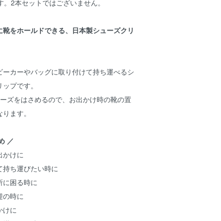
す。2本セットではございません。
に靴をホールドできる、日本製シューズクリ
ビーカーやバッグに取り付けて持ち運べるシ
リップです。
ューズをはさめるので、お出かけ時の靴の置
なります。
め ／
出かけに
て持ち運びたい時に
所に困る時に
迎の時に
かけに