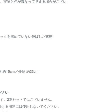
り、実物と色が異なって見える場合がござい
ホックを留めていない伸ばした状態
約15cm／外側 約23cm
ださい
です。2本セットではございません。
掛ける用途には使用しないでください。