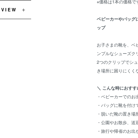
※価格は1本の価格で
EVIEW
ベビーカーやバッグ
ップ
お子さまの靴を、ベ
ンプルなシューズク
2つのクリップでシ
き場所に困りにくく
＼ こんな時におすす
・ベビーカーでのお
・バッグに靴を付け
・脱いだ靴の置き場
・公園やお散歩、送
・旅行や帰省のお出