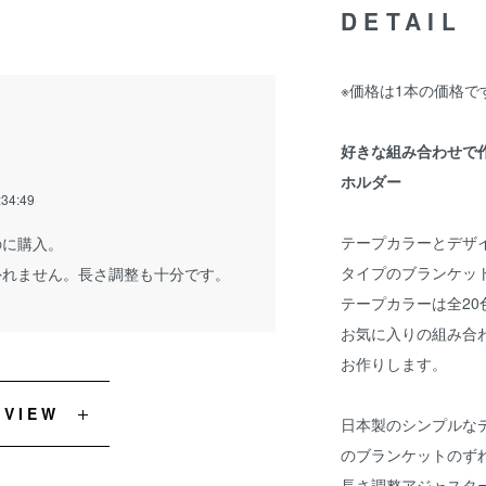
DETAIL
※価格は1本の価格で
好きな組み合わせで
ホルダー
:34:49
テープカラーとデザ
のに購入。
タイプのブランケッ
外れません。長さ調整も十分です。
テープカラーは全2
お気に入りの組み合
お作りします。
EVIEW
日本製のシンプルな
のブランケットのず
長さ調整アジャスター付