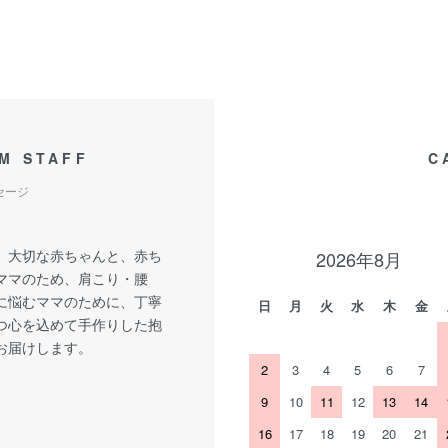
M STAFF
C
セージ
。大切な赤ちゃんと、赤ち
2026年8月
ママのため、肩こり・腰
に悩むママのために、丁寧
日
月
火
水
木
金
つ心を込めて手作りした抱
お届けします。
2
3
4
5
6
7
9
10
11
12
13
14
16
17
18
19
20
21