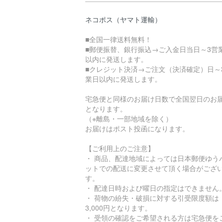
ネコポス（ヤマト運輸）
■全国一律送料無料！
■郵便振替、銀行振込→ご入金日当日～3営
以内に発送します。
■クレジット決済→ご注文（決済確定）日～
業日以内に発送します。
宅急便と同様のお届け日数で全国翌日のお
となります。
（※離島・一部地域を除く）
お届けはポスト投函になります。
【ご利用上のご注意】
・ 商品、配達地域によっては日本郵便ゆう
ットでの配送に変更させて頂く場合がござ
す。
・ 配達日時および曜日の指定はできません
・ 荷物の紛失・破損に対する引受限度額は
3,000円となります。
・ 受領の確認をご希望される方は宅急便を