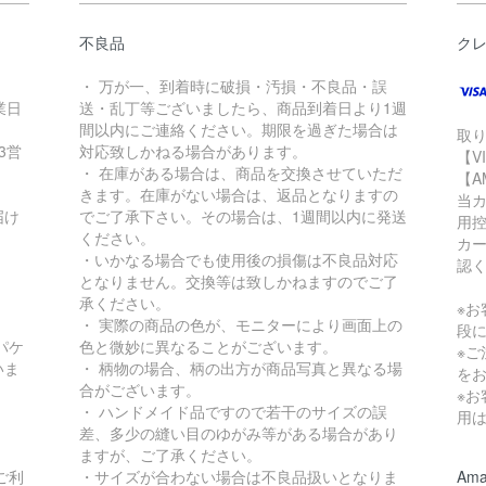
不良品
ク
・ 万が一、到着時に破損・汚損・不良品・誤
業日
送・乱丁等ございましたら、商品到着日より1週
間以内にご連絡ください。期限を過ぎた場合は
取
3営
対応致しかねる場合があります。
【V
・ 在庫がある場合は、商品を交換させていただ
【A
きます。在庫がない場合は、返品となりますの
当
届け
でご了承下さい。その場合は、1週間以内に発送
用控
ください。
カ
・いかなる場合でも使用後の損傷は不良品対応
認
となりません。交換等は致しかねますのでご了
承ください。
※
・ 実際の商品の色が、モニターにより画面上の
段
パケ
色と微妙に異なることがございます。
※
いま
・ 柄物の場合、柄の出方が商品写真と異なる場
を
合がございます。
※
。
・ ハンドメイド品ですので若干のサイズの誤
用
差、多少の縫い目のゆがみ等がある場合があり
ますが、ご了承ください。
ご利
・サイズが合わない場合は不良品扱いとなりま
Ama